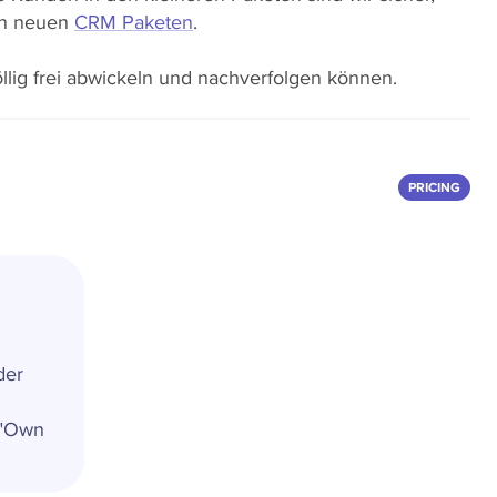
den neuen
CRM Paketen
.
öllig frei abwickeln und nachverfolgen können.
PRICING
der
 "Own