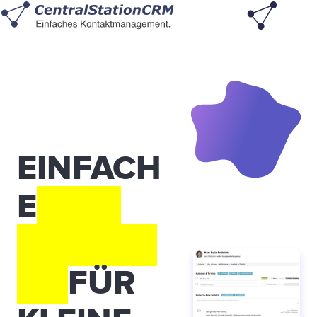
EINFACH
E
CRM
SOFTWA
RE
FÜR