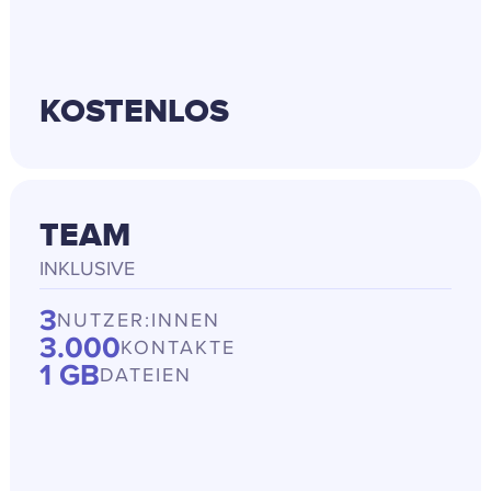
KOSTENLOS
zzgl. MwSt.
TEAM
INKLUSIVE
3
NUTZER:INNEN
3.000
KONTAKTE
1 GB
DATEIEN