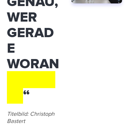
GENAU,
WER
GERAD
E
WORAN
ARBEIT
ET
“
Titelbild: Christoph
Bastert