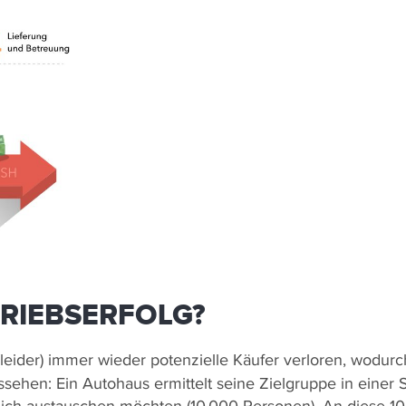
TRIEBSERFOLG?
leider) immer wieder potenzielle Käufer verloren, wodurch
ussehen: Ein Autohaus ermittelt seine Zielgruppe in einer 
tlich austauschen möchten (10.000 Personen). An diese 