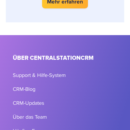
Mehr erfahren
ÜBER CENTRALSTATIONCRM
Support & Hilfe-System
CRM-Blog
CRM-Updates
Über das Team