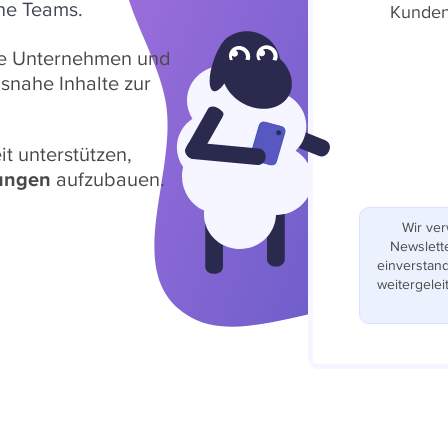
ne Teams.
Kunden
ine Unternehmen und
snahe Inhalte zur
t unterstützen,
hungen
aufzubauen.
Wir ve
Newslette
einverstan
weitergelei