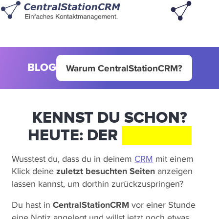
BLOG
Warum CentralStationCRM?
KENNST DU SCHON?
HEUTE: DER
VERLAUF
Wusstest du, dass du in deinem
CRM
mit einem
Klick deine
zuletzt besuchten Seiten
anzeigen
lassen kannst, um dorthin zurückzuspringen?
Du hast in
CentralStationCRM
vor einer Stunde
eine Notiz angelegt und willst jetzt noch etwas