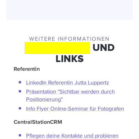
Wir binden unsere Videos über die Plattform Vimeo
ein. Bei Wiedergabe dieses Videos stimmst du
einer Datenübertragung zu Vimeo in die USA zu.
WEITERE INFORMATIONEN
Details dazu findest du in unserer
UNTERLAGEN
UND
Datenschutzerklärung
.
LINKS
Referentin
LinkedIn Referentin Jutta Luppertz
Präsentation "Sichtbar werden durch
Positionierung"
Info Flyer Online-Seminar für Fotografen
CentralStationCRM
Pflegen deine Kontakte und probieren