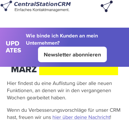
Wie binde ich Kunden an mein
Unternehmen?
UPD
ATES
Newsletter abonnieren
MÄRZ
FEATURE UPDATE
Hier findest du eine Auflistung über alle neuen
Funktionen, an denen wir in den vergangenen
Wochen gearbeitet haben.
Wenn du Verbesserungsvorschläge für unser CRM
hast, freuen wir uns
hier über deine Nachricht
!