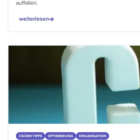
auffallen.
weiterlesen
CSCRM TIPPS
OPTIMIERUNG
ORGANISATION