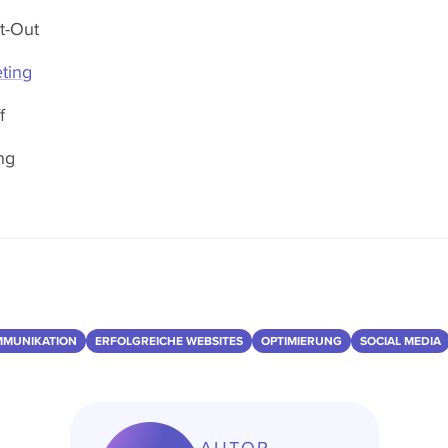
t-Out
ting
f
ng
MMUNIKATION
ERFOLGREICHE WEBSITES
OPTIMIERUNG
SOCIAL MEDIA
AUTOR