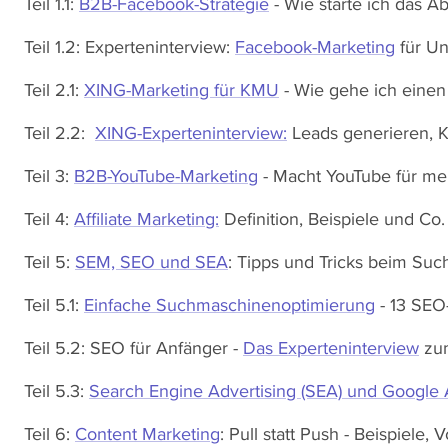
Teil 1.1:
B2B-Facebook-Strategie
- Wie starte ich das 
Teil 1.2: Experteninterview:
Facebook-Marketing
für U
Teil 2.1:
XING-Marketing für KMU
- Wie gehe ich einen 
Teil 2.2:
XING-Experteninterview:
Leads generieren, 
Teil 3:
B2B-YouTube-Marketing
- Macht YouTube für m
Teil 4:
Affiliate Marketing:
Definition, Beispiele und C
Teil 5:
SEM, SEO und SEA
: Tipps und Tricks beim Su
Teil 5.1:
Einfache Suchmaschinenoptimierung
- 13 SEO
Teil 5.2: SEO für Anfänger -
Das Experteninterview
zum
Teil 5.3:
Search Engine Advertising (SEA) und Google
Teil 6:
Content Marketing
: Pull statt Push - Beispiele, 